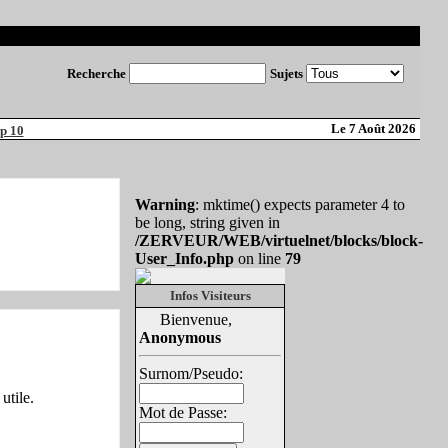
Recherche
Sujets
Le 7 Août 2026
p 10
Warning
: mktime() expects parameter 4 to
be long, string given in
/ZERVEUR/WEB/virtuelnet/blocks/block-
User_Info.php
on line
79
Infos Visiteurs
Bienvenue,
Anonymous
Surnom/Pseudo:
utile.
Mot de Passe: