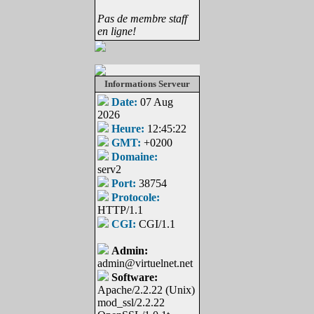
Pas de membre staff
en ligne!
Informations Serveur
Date:
07 Aug
2026
Heure:
12:45:22
GMT:
+0200
Domaine:
serv2
Port:
38754
Protocole:
HTTP/1.1
CGI:
CGI/1.1
Admin:
admin@virtuelnet.net
Software:
Apache/2.2.22 (Unix)
mod_ssl/2.2.22