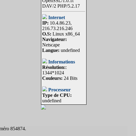
OpenSSL/1.0.1t
DAV/2 PHP/5.2.17
Internet
IP:
10.4.86.23,
216.73.216.246
O.S:
Linux x86_64
Navigateur:
Netscape
Langue:
undefined
Informations
Résolution:
:
1344*1024
Couleurs:
24 Bits
Processeur
Type de CPU:
undefined
uméro 854874.