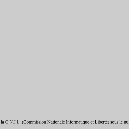
 la
C.N.I.L.
(Commission Nationale Informatique et Liberté) sous le n