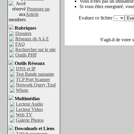
Vous n'êtes pas un utilisateu
Si vous étiez enregistré, vou
Proposer un
Article
Evaluez ce fichier
Rubriques
Dossiers
Réseaux de A à Z
S'agit-il de votre
FAQ
Rechercher sur le site
Outils PHP
Outils Réseaux
DNS et IP
Test Bande passante
TCP Port Scanner
Network Query Tool
Whois
Multimédias
Lecteur Audio
Lecteur Video
Web TV
Galerie Photos
Downloads et Liens
Téléchargements