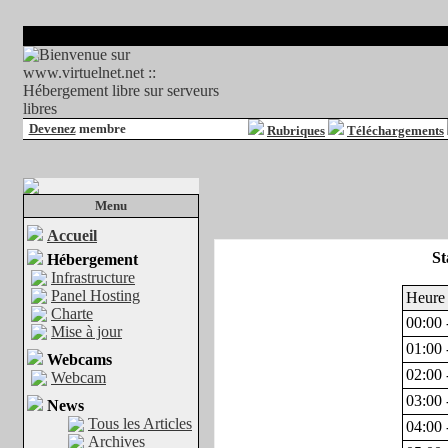
Devenez
membre
Rubriques
Téléchargements
Menu
Accueil
St
Hébergement
Infrastructure
Panel Hosting
Heure
Charte
00:00 
Mise à jour
01:00 
Webcams
02:00 
Webcam
03:00 
News
Tous les Articles
04:00 
Archives