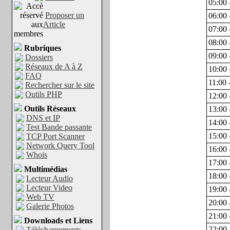
05:00 
Proposer un
06:00 
Article
07:00 
08:00 
Rubriques
09:00 
Dossiers
Réseaux de A à Z
10:00 
FAQ
11:00 
Rechercher sur le site
Outils PHP
12:00 
Outils Réseaux
13:00 
DNS et IP
14:00 
Test Bande passante
15:00 
TCP Port Scanner
Network Query Tool
16:00 
Whois
17:00 
Multimédias
18:00 
Lecteur Audio
Lecteur Video
19:00 
Web TV
20:00 
Galerie Photos
21:00 
Downloads et Liens
22:00 
Téléchargements