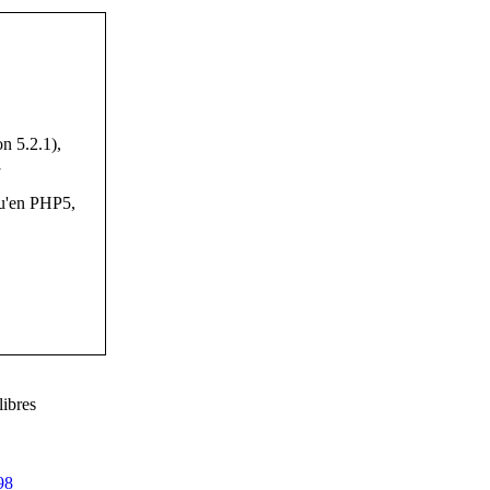
n 5.2.1),
1
qu'en PHP5,
libres
98