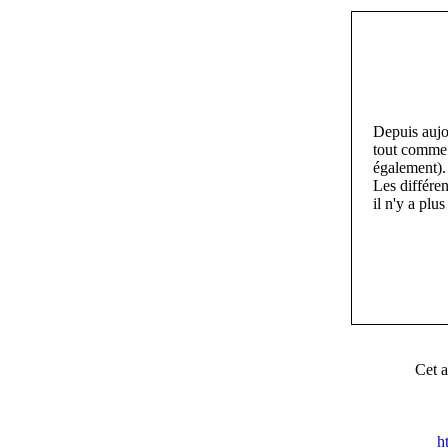
Depuis aujo
tout comme
également).
Les différe
il n'y a pl
Cet a
h