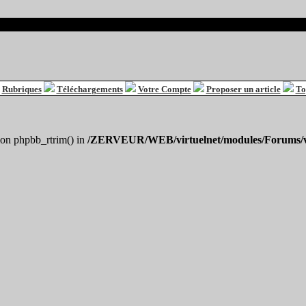
Rubriques
Téléchargements
Votre Compte
Proposer un article
To
tion phpbb_rtrim() in
/ZERVEUR/WEB/virtuelnet/modules/Forums/v