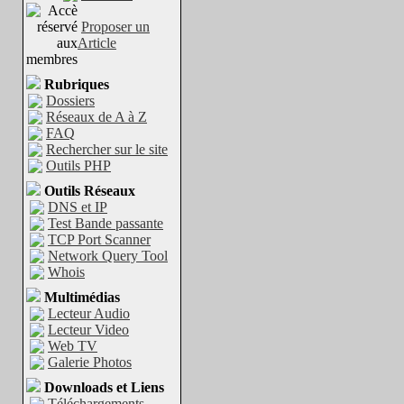
Proposer un
Article
Rubriques
Dossiers
Réseaux de A à Z
FAQ
Rechercher sur le site
Outils PHP
Outils Réseaux
DNS et IP
Test Bande passante
TCP Port Scanner
Network Query Tool
Whois
Multimédias
Lecteur Audio
Lecteur Video
Web TV
Galerie Photos
Downloads et Liens
Téléchargements