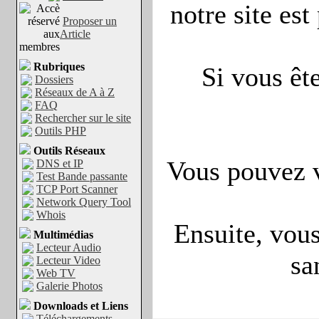
notre site est
Proposer un
Article
Rubriques
Si vous ête
Dossiers
Réseaux de A à Z
FAQ
Rechercher sur le site
Outils PHP
Outils Réseaux
Vous pouvez v
DNS et IP
Test Bande passante
TCP Port Scanner
Network Query Tool
Whois
Ensuite, vous
Multimédias
Lecteur Audio
sa
Lecteur Video
Web TV
Galerie Photos
Downloads et Liens
Téléchargements