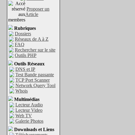
Proposer un
Article
Rubriques
Dossiers
Réseaux de A à Z
FAQ
Rechercher sur le site
Outils PHP
Outils Réseaux
DNS et IP
Test Bande passante
TCP Port Scanner
Network Query Tool
Whois
Multimédias
Lecteur Audio
Lecteur Video
Web TV
Galerie Photos
Downloads et Liens
Téléchargements