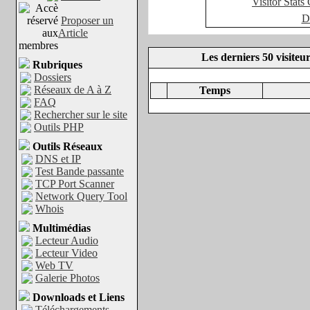
Visitor Stats
D
Proposer un
Article
Les derniers 50 visiteu
Rubriques
Dossiers
Réseaux de A à Z
Temps
FAQ
Rechercher sur le site
Outils PHP
Outils Réseaux
DNS et IP
Test Bande passante
TCP Port Scanner
Network Query Tool
Whois
Multimédias
Lecteur Audio
Lecteur Video
Web TV
Galerie Photos
Downloads et Liens
Téléchargements