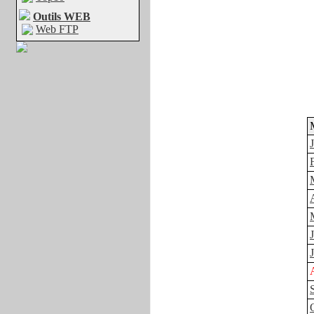
Outils WEB
Web FTP
J