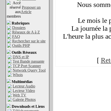
Nous somme
Proposer un
Article
Le mois le 
Rubriques
La journée la 
Dossiers
Réseaux de A à Z
L'heure la plus a
FAQ
Rechercher sur le site
Outils PHP
Outils Réseaux
DNS et IP
[
Ret
Test Bande passante
TCP Port Scanner
Network Query Tool
Whois
Multimédias
Lecteur Audio
Lecteur Video
Web TV
Galerie Photos
Downloads et Liens
Téléchargements