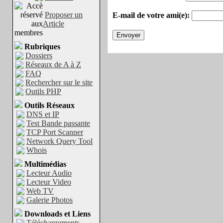
Proposer un
E-mail de votre ami(e):
Article
Rubriques
Dossiers
Réseaux de A à Z
FAQ
Rechercher sur le site
Outils PHP
Outils Réseaux
DNS et IP
Test Bande passante
TCP Port Scanner
Network Query Tool
Whois
Multimédias
Lecteur Audio
Lecteur Video
Web TV
Galerie Photos
Downloads et Liens
Téléchargements