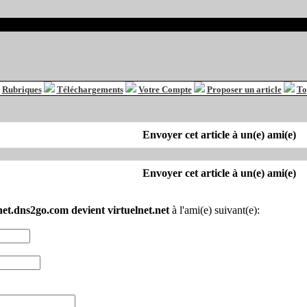
Rubriques
Téléchargements
Votre Compte
Proposer un article
To
Envoyer cet article à un(e) ami(e)
Envoyer cet article à un(e) ami(e)
net.dns2go.com devient virtuelnet.net
à l'ami(e) suivant(e):