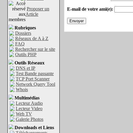
Proposer un
E-mail de votre ami(e):
Article
Rubriques
Dossiers
Réseaux de A à Z
FAQ
Rechercher sur le site
Outils PHP
Outils Réseaux
DNS et IP
Test Bande passante
TCP Port Scanner
Network Query Tool
Whois
Multimédias
Lecteur Audio
Lecteur Video
Web TV
Galerie Photos
Downloads et Liens
Téléchargements