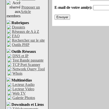
Proposer un
E-mail de votre ami(e):
Article
Rubriques
Dossiers
Réseaux de A à Z
FAQ
Rechercher sur le site
Outils PHP
Outils Réseaux
DNS et IP
Test Bande passante
TCP Port Scanner
Network Query Tool
Whois
Multimédias
Lecteur Audio
Lecteur Video
Web TV
Galerie Photos
Downloads et Liens
Téléchargements