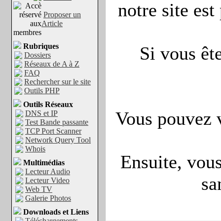
notre site est
Proposer un
Article
Rubriques
Si vous ête
Dossiers
Réseaux de A à Z
FAQ
Rechercher sur le site
Outils PHP
Outils Réseaux
Vous pouvez v
DNS et IP
Test Bande passante
TCP Port Scanner
Network Query Tool
Whois
Ensuite, vous
Multimédias
Lecteur Audio
sa
Lecteur Video
Web TV
Galerie Photos
Downloads et Liens
Téléchargements