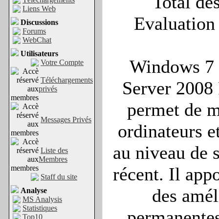
Total des
Liens Web
Evaluation 
Discussions
Forums
WebChat
Utilisateurs
Windows 7 
Votre Compte
Téléchargements
Server 2008
privés
permet de m
Messages Privés
ordinateurs e
au niveau de s
Liste des
Membres
récent. Il app
Staff du site
des amél
Analyse
MS Analysis
Statistiques
permanentes
Top10