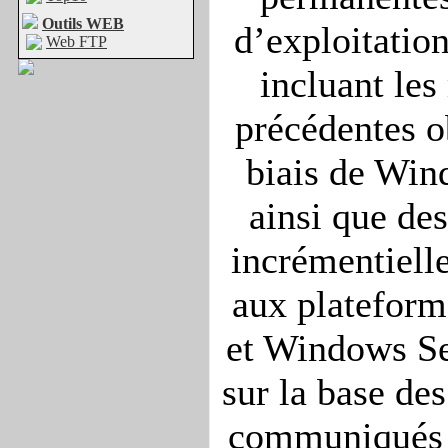
Outils WEB
d’exploitatio
Web FTP
incluant les
précédentes o
biais de Win
ainsi que des
incrémentielle
aux platefor
et Windows Se
sur la base de
communiqués p