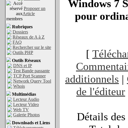
Windows 7 S
Proposer un
pour ordina
Article
Rubriques
Dossiers
Réseaux de A à Z
FAQ
Rechercher sur le site
[
Télécha
Outils PHP
Outils Réseaux
Commentai
DNS et IP
Test Bande passante
additionnels
|
TCP Port Scanner
Network Query Tool
Whois
de l'éditeur
Multimédias
Lecteur Audio
Lecteur Video
Web TV
Détails des
Galerie Photos
Downloads et Liens
Téléchargements