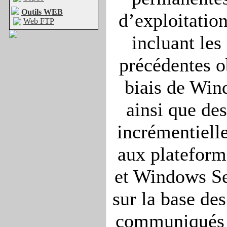
Outils WEB
d’exploitatio
Web FTP
incluant les
précédentes o
biais de Win
ainsi que des
incrémentielle
aux platefor
et Windows Se
sur la base de
communiqués p