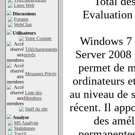
Total des
Liens Web
Evaluation 
Discussions
Forums
WebChat
Utilisateurs
Windows 7 
Votre Compte
Téléchargements
Server 2008
privés
permet de m
Messages Privés
ordinateurs e
au niveau de s
Liste des
Membres
récent. Il app
Staff du site
des amél
Analyse
MS Analysis
Statistiques
permanentes
Top10