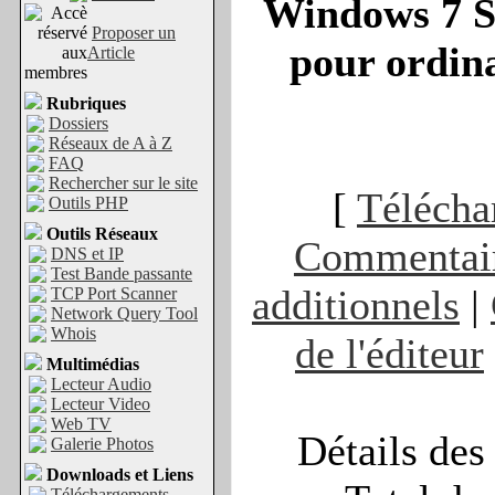
Windows 7 S
Proposer un
pour ordina
Article
Rubriques
Dossiers
Réseaux de A à Z
FAQ
Rechercher sur le site
[
Télécha
Outils PHP
Outils Réseaux
Commentai
DNS et IP
Test Bande passante
additionnels
|
TCP Port Scanner
Network Query Tool
Whois
de l'éditeur
Multimédias
Lecteur Audio
Lecteur Video
Web TV
Détails des
Galerie Photos
Downloads et Liens
Téléchargements