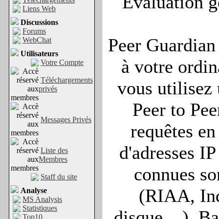
Evaluation g
Liens Web
Discussions
Forums
Peer Guardian f
WebChat
Utilisateurs
à votre ordin
Votre Compte
Téléchargements
vous utilisez 
privés
Peer to Peer
Messages Privés
requêtes en
d'adresses IP
Liste des
Membres
connues so
Staff du site
(RIAA, Ind
Analyse
MS Analysis
Statistiques
disque,...). B
Top10