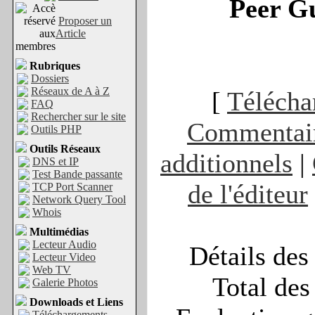
Peer G
Proposer un
Article
Rubriques
Dossiers
Réseaux de A à Z
[
Télécha
FAQ
Rechercher sur le site
Commentai
Outils PHP
Outils Réseaux
additionnels
|
DNS et IP
Test Bande passante
de l'éditeur
TCP Port Scanner
Network Query Tool
Whois
Multimédias
Lecteur Audio
Détails des
Lecteur Video
Web TV
Total des
Galerie Photos
Downloads et Liens
Téléchargements