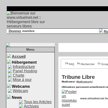
Devenez
membre
Ru
Menu
Accueil
Hébergement
FAQ
Rechercher
Grou
Infrastructure
Panel Hosting
Charte
Tribune Libre
Mise à jour
Modérateur:
Modérateur(s)
Webcams
Utilisateurs parcourant actuellement c
Webcam
News
www.virtuelnet.net I
Tous les Articles
Archives