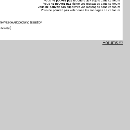
Vous
ne pouvez pas
répondre aux sujets dans ce forum
Vous
ne pouvez pas
éditer vos messages dans ce forum
Vous
ne pouvez pas
supprimer vos messages dans ce forum
Vous
ne pouvez pas
voter dans les sondages de ce forum
ne was developed and tested by:
).
Zhen-Xjell
Forums ©