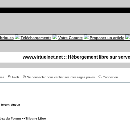
briques
Téléchargements
Votre Compte
Proposer un article
www.virtuelnet.net :: Hébergement libre sur serv
pes
Profil
Se connecter pour vérifier ses messages privés
Connexion
e forum: Aucun
ndex du Forum
->
Tribune Libre