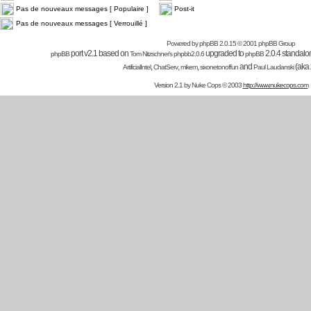
Pas de nouveaux messages [ Populaire ]
Post-it
Pas de nouveaux messages [ Verrouillé ]
Powered by
phpBB
2.0.15 © 2001 phpBB Group
port v2.1 based on
upgraded to
2.0.4 standalo
phpBB
Tom Nitzschner's
phpbb2.0.6
phpBB
,
,
,
and
(aka
ArtificialIntel
ChatServ
mikem
sixonetonoffun
Paul Laudanski
Version 2.1 by
Nuke Cops
© 2003
http://www.nukecops.com