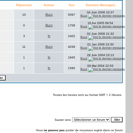
Réponses
Auteur
Vus
Derniers Messages
04 Juin 2006 10:27
Buzz
10
5597
Buzz
16 Avr 2005 09:54
Buzz
0
1708
Buzz
02 Juin 2006 21:32
fx
3
2402
Buzz
01 Jan 2006 22:30
Buzz
11
4039
Buzz
28 Juin 2004 23:13
fx
1
1945
Buzz
09 Mai 2004 22:53
fx
1
1595
Buzz
Toutes les heures sont au format GMT + 2 Heures
Sauter vers:
Vous
ne pouvez pas
poster de nouveaux sujets dans ce forum