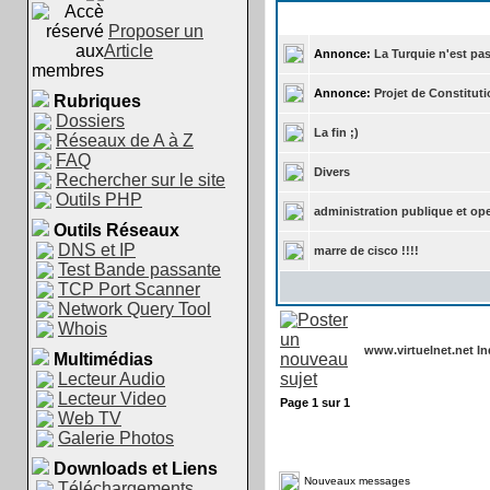
Proposer un
Article
Annonce:
La Turquie n'est pa
Annonce:
Projet de Constitut
Rubriques
Dossiers
La fin ;)
Réseaux de A à Z
FAQ
Divers
Rechercher sur le site
Outils PHP
administration publique et op
Outils Réseaux
DNS et IP
marre de cisco !!!!
Test Bande passante
TCP Port Scanner
Network Query Tool
Whois
www.virtuelnet.net I
Multimédias
Lecteur Audio
Lecteur Video
Page
1
sur
1
Web TV
Galerie Photos
Downloads et Liens
Nouveaux messages
Téléchargements