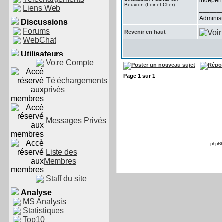
indépend
Beuvron (Loir et Cher)
Liens Web
______
Administ
Discussions
Forums
Revenir en haut
WebChat
Utilisateurs
Votre Compte
Page
1
sur
1
Téléchargements
privés
Messages Privés
phpB
Liste des
Membres
Staff du site
Analyse
MS Analysis
Statistiques
Top10