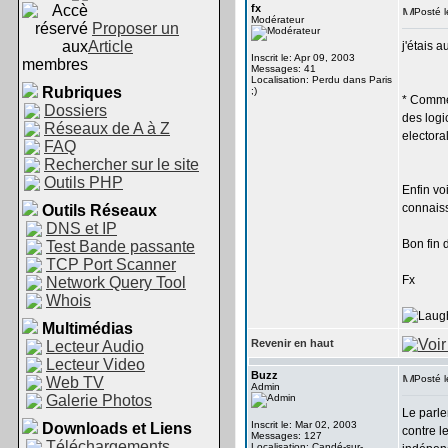
fx
Posté l
Modérateur
Proposer un
Article
j'étais 
Inscrit le: Apr 09, 2003
Messages: 41
Localisation: Perdu dans Paris
Rubriques
;)
* Commen
Dossiers
des logi
Réseaux de A à Z
electora
FAQ
Rechercher sur le site
Outils PHP
Enfin vo
connaiss
Outils Réseaux
DNS et IP
Bon fin 
Test Bande passante
TCP Port Scanner
Fx
Network Query Tool
Whois
Multimédias
Revenir en haut
Lecteur Audio
Lecteur Video
Buzz
Posté l
Web TV
Admin
Galerie Photos
Le parle
Inscrit le: Mar 02, 2003
Downloads et Liens
contre l
Messages: 127
Téléchargements
Localisation: Candé-sur-